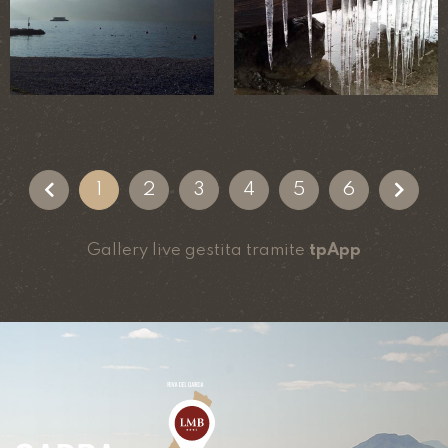
1
2
3
4
5
6
Gallery live gestita tramite
tpApp