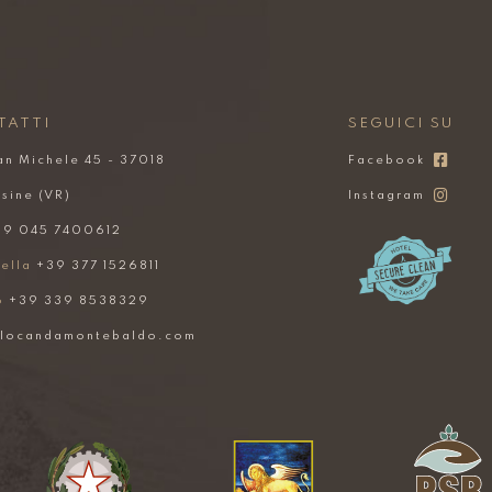
TATTI
SEGUICI SU
an Michele 45 - 37018
Facebook
sine (VR)
Instagram
9 045 7400612
ella
+39 377 1526811
o
+39 339 8538329
@locandamontebaldo.com