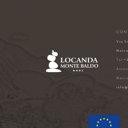
CON
Via S
Malce
Tel
+3
Anton
Marc
info