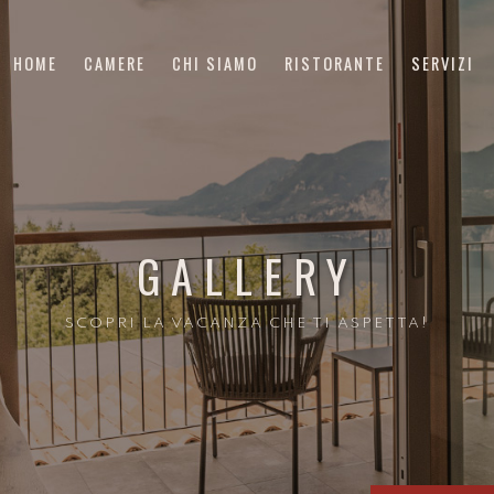
HOME
CAMERE
CHI SIAMO
RISTORANTE
SERVIZI
GALLERY
SCOPRI LA VACANZA CHE TI ASPETTA!