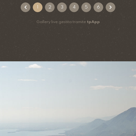
1
2
3
4
5
6
Gallery live gestita tramite
tpApp