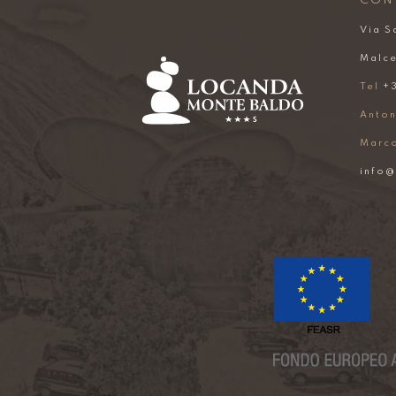
CON
Via S
Malce
Tel
+3
Anton
Marc
info