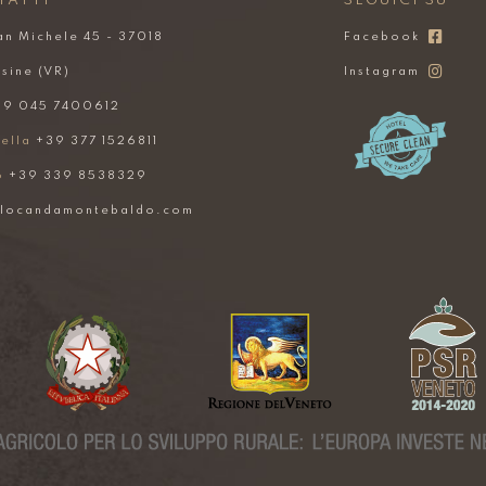
TATTI
SEGUICI SU
an Michele 45 - 37018
Facebook
sine (VR)
Instagram
9 045 7400612
ella
+39 377 1526811
o
+39 339 8538329
@locandamontebaldo.com