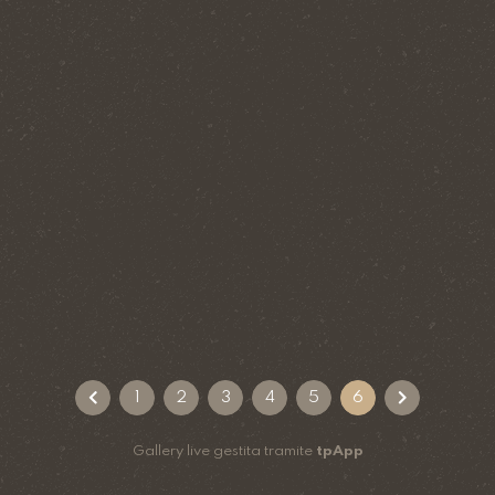
1
2
3
4
5
6
Gallery live gestita tramite
tpApp