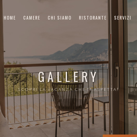
HOME
CAMERE
CHI SIAMO
RISTORANTE
SERVIZI
GALLERY
SCOPRI LA VACANZA CHE TI ASPETTA!